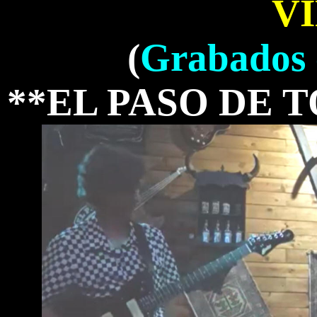
V
(
Grabados c
**EL PASO DE TO